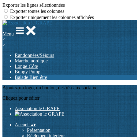
Exporter les lignes sélectionnées
Exporter toutes les colonnes
Exporter uniquement les colonnes affichées
Menu
<
>
Randonnées/Séjours
Marche nordique
Longe-Côte
Bungy Pump
Balade Bien-être
Ajoutez un logo, un bouton, des réseaux sociaux
Cliquez pour éditer
Association le GRAPE
Accueil
▴
▾
Présentation
Règlement intérieur