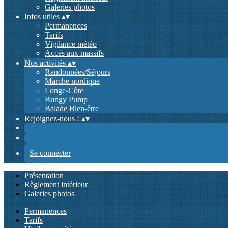
Galeries photos
Infos utiles
▴
▾
Permanences
Tarifs
Vigilance météo
Accès aux massifs
Nos activités
▴
▾
Randonnées/Séjours
Marche nordique
Longe-Côte
Bungy Pump
Balade Bien-être
Rejoignez-nous !
▴
▾
Se connecter
Présentation
Règlement intérieur
Galeries photos
Permanences
Tarifs