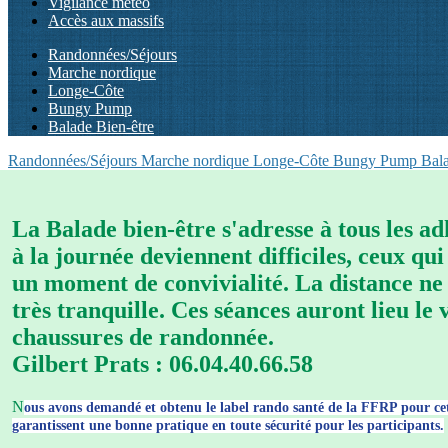
Vigilance météo
Accès aux massifs
Randonnées/Séjours
Marche nordique
Longe-Côte
Bungy Pump
Balade Bien-être
Randonnées/Séjours
Marche nordique
Longe-Côte
Bungy Pump
Bala
La Balade bien-être s'adresse à tous les a
à la journée deviennent difficiles, ceux qu
un moment de convivialité. La distance ne 
très tranquille. Ces séances auront lieu le
chaussures de randonnée
Gilbert Prats : 06.04.40.66.58
N
ous avons demandé et obtenu le label rando santé de la FFRP pour cet
garantissent une bonne pratique en toute sécurité pour les participants.