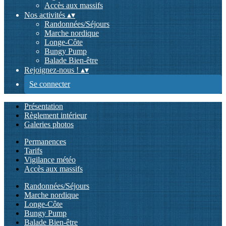
Accès aux massifs
Nos activités
▴
▾
Randonnées/Séjours
Marche nordique
Longe-Côte
Bungy Pump
Balade Bien-être
Rejoignez-nous !
▴
▾
Se connecter
Présentation
Règlement intérieur
Galeries photos
Permanences
Tarifs
Vigilance météo
Accès aux massifs
Randonnées/Séjours
Marche nordique
Longe-Côte
Bungy Pump
Balade Bien-être