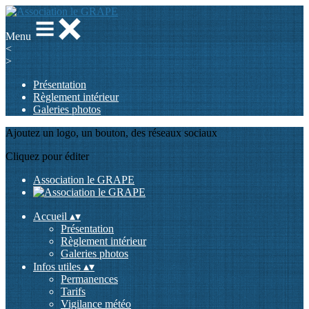
Menu
<
>
Présentation
Règlement intérieur
Galeries photos
Ajoutez un logo, un bouton, des réseaux sociaux
Cliquez pour éditer
Association le GRAPE
Accueil
▴
▾
Présentation
Règlement intérieur
Galeries photos
Infos utiles
▴
▾
Permanences
Tarifs
Vigilance météo