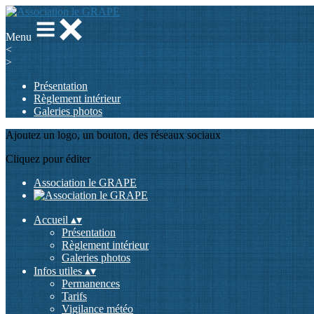
Menu
<
>
Présentation
Règlement intérieur
Galeries photos
Ajoutez un logo, un bouton, des réseaux sociaux
Cliquez pour éditer
Association le GRAPE
Accueil
▴
▾
Présentation
Règlement intérieur
Galeries photos
Infos utiles
▴
▾
Permanences
Tarifs
Vigilance météo