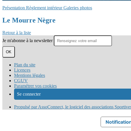
Présentation
Règlement intérieur
Galeries photos
Le Mourre Nègre
Retour à la liste
Je m'abonne à la newsletter
OK
Plan du site
Licences
Mentions légales
CGUV
Paramétrer vos cookies
Se connecter
Propulsé par AssoConnect, le logiciel des associations Sportive
Notification