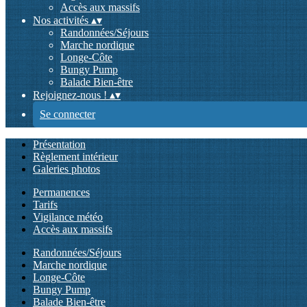
Accès aux massifs
Nos activités
▴
▾
Randonnées/Séjours
Marche nordique
Longe-Côte
Bungy Pump
Balade Bien-être
Rejoignez-nous !
▴
▾
Se connecter
Présentation
Règlement intérieur
Galeries photos
Permanences
Tarifs
Vigilance météo
Accès aux massifs
Randonnées/Séjours
Marche nordique
Longe-Côte
Bungy Pump
Balade Bien-être