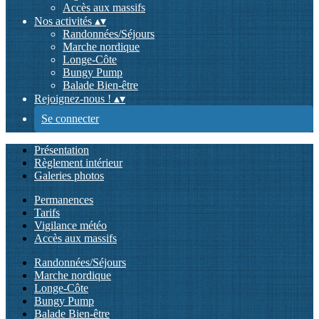
Accès aux massifs
Nos activités
▴
▾
Randonnées/Séjours
Marche nordique
Longe-Côte
Bungy Pump
Balade Bien-être
Rejoignez-nous !
▴
▾
Se connecter
Présentation
Règlement intérieur
Galeries photos
Permanences
Tarifs
Vigilance météo
Accès aux massifs
Randonnées/Séjours
Marche nordique
Longe-Côte
Bungy Pump
Balade Bien-être