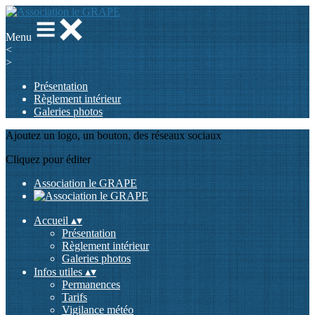
Menu
<
>
Présentation
Règlement intérieur
Galeries photos
Ajoutez un logo, un bouton, des réseaux sociaux
Cliquez pour éditer
Association le GRAPE
Accueil
▴
▾
Présentation
Règlement intérieur
Galeries photos
Infos utiles
▴
▾
Permanences
Tarifs
Vigilance météo