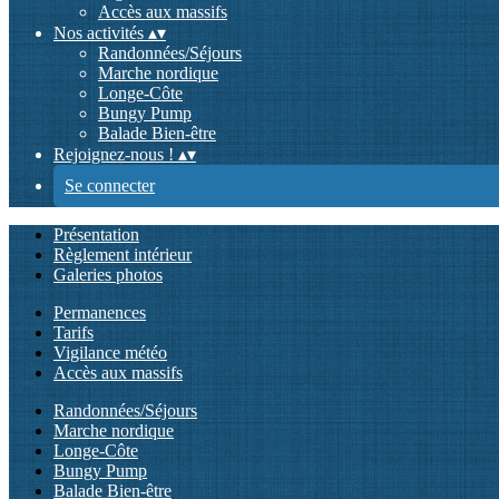
Accès aux massifs
Nos activités
▴
▾
Randonnées/Séjours
Marche nordique
Longe-Côte
Bungy Pump
Balade Bien-être
Rejoignez-nous !
▴
▾
Se connecter
Présentation
Règlement intérieur
Galeries photos
Permanences
Tarifs
Vigilance météo
Accès aux massifs
Randonnées/Séjours
Marche nordique
Longe-Côte
Bungy Pump
Balade Bien-être