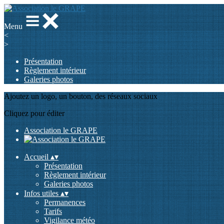
Menu
<
>
Présentation
Règlement intérieur
Galeries photos
Ajoutez un logo, un bouton, des réseaux sociaux
Cliquez pour éditer
Association le GRAPE
Accueil
▴
▾
Présentation
Règlement intérieur
Galeries photos
Infos utiles
▴
▾
Permanences
Tarifs
Vigilance météo