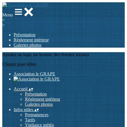
Menu
<
>
Présentation
Règlement intérieur
Galeries photos
Ajoutez un logo, un bouton, des réseaux sociaux
Cliquez pour éditer
Association le GRAPE
Accueil
▴
▾
Présentation
Règlement intérieur
Galeries photos
Infos utiles
▴
▾
Permanences
Tarifs
Vigilance météo