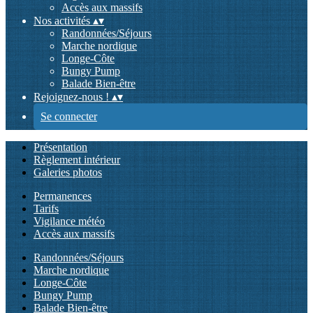
Accès aux massifs
Nos activités
▴
▾
Randonnées/Séjours
Marche nordique
Longe-Côte
Bungy Pump
Balade Bien-être
Rejoignez-nous !
▴
▾
Se connecter
Présentation
Règlement intérieur
Galeries photos
Permanences
Tarifs
Vigilance météo
Accès aux massifs
Randonnées/Séjours
Marche nordique
Longe-Côte
Bungy Pump
Balade Bien-être