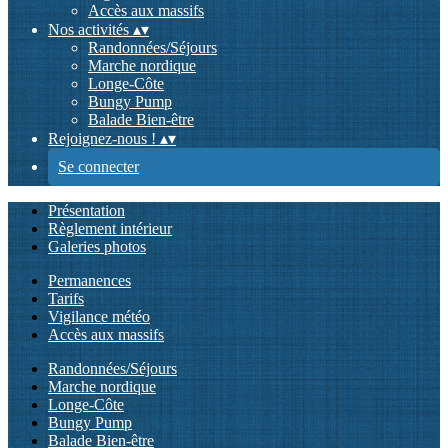
Accès aux massifs
Nos activités
▴
▾
Randonnées/Séjours
Marche nordique
Longe-Côte
Bungy Pump
Balade Bien-être
Rejoignez-nous !
▴
▾
Se connecter
Présentation
Règlement intérieur
Galeries photos
Permanences
Tarifs
Vigilance météo
Accès aux massifs
Randonnées/Séjours
Marche nordique
Longe-Côte
Bungy Pump
Balade Bien-être