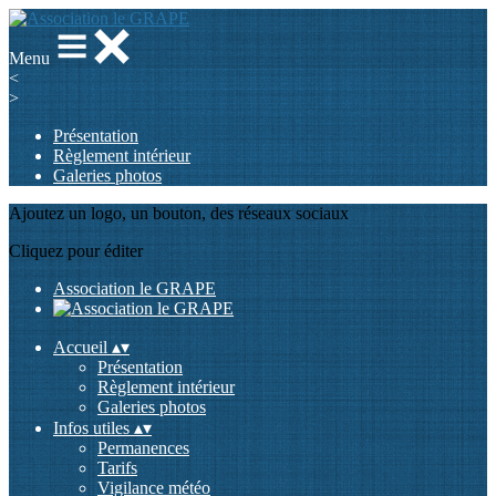
Menu
<
>
Présentation
Règlement intérieur
Galeries photos
Ajoutez un logo, un bouton, des réseaux sociaux
Cliquez pour éditer
Association le GRAPE
Accueil
▴
▾
Présentation
Règlement intérieur
Galeries photos
Infos utiles
▴
▾
Permanences
Tarifs
Vigilance météo