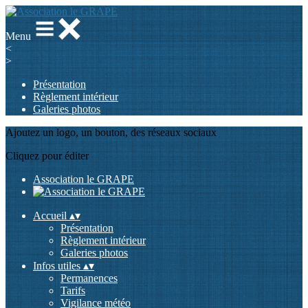
Menu
<
>
Présentation
Règlement intérieur
Galeries photos
Ajoutez un logo, un bouton, des réseaux sociaux
Cliquez pour éditer
Association le GRAPE
Accueil
▴
▾
Présentation
Règlement intérieur
Galeries photos
Infos utiles
▴
▾
Permanences
Tarifs
Vigilance météo