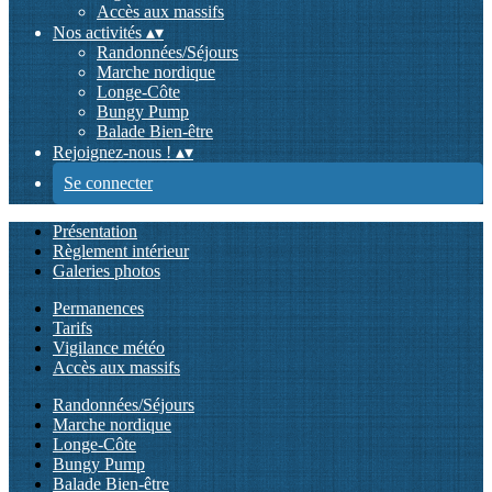
Accès aux massifs
Nos activités
▴
▾
Randonnées/Séjours
Marche nordique
Longe-Côte
Bungy Pump
Balade Bien-être
Rejoignez-nous !
▴
▾
Se connecter
Présentation
Règlement intérieur
Galeries photos
Permanences
Tarifs
Vigilance météo
Accès aux massifs
Randonnées/Séjours
Marche nordique
Longe-Côte
Bungy Pump
Balade Bien-être