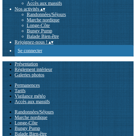
Accès aux massifs
Nos activités
▴
▾
Randonnées/Séjours
Marche nordique
Longe-Côte
Bungy Pump
Balade Bien-être
Rejoignez-nous !
▴
▾
Se connecter
Présentation
Règlement intérieur
Galeries photos
Permanences
Tarifs
Vigilance météo
Accès aux massifs
Randonnées/Séjours
Marche nordique
Longe-Côte
Bungy Pump
Balade Bien-être