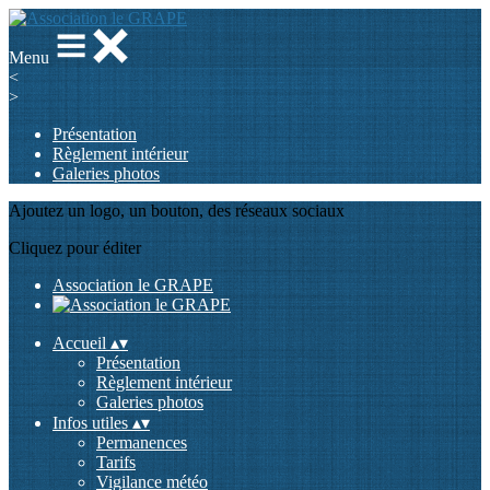
Menu
<
>
Présentation
Règlement intérieur
Galeries photos
Ajoutez un logo, un bouton, des réseaux sociaux
Cliquez pour éditer
Association le GRAPE
Accueil
▴
▾
Présentation
Règlement intérieur
Galeries photos
Infos utiles
▴
▾
Permanences
Tarifs
Vigilance météo