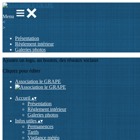
Menu
<
>
Présentation
Règlement intérieur
Galeries photos
Ajoutez un logo, un bouton, des réseaux sociaux
Cliquez pour éditer
Association le GRAPE
Accueil
▴
▾
Présentation
Règlement intérieur
Galeries photos
Infos utiles
▴
▾
Permanences
Tarifs
Vigilance météo