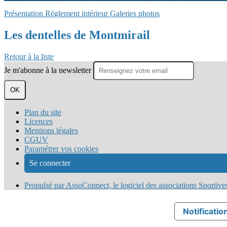
Présentation
Règlement intérieur
Galeries photos
Les dentelles de Montmirail
Retour à la liste
Je m'abonne à la newsletter
OK
Plan du site
Licences
Mentions légales
CGUV
Paramétrer vos cookies
Se connecter
Propulsé par AssoConnect, le logiciel des associations Sportive
Notification