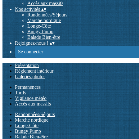
Accès aux massifs
Nos activités
▴
▾
Randonnées/Séjours
Marche nordique
Longe-Côte
Bungy Pump
Balade Bien-être
Rejoignez-nous !
▴
▾
Se connecter
Présentation
Règlement intérieur
Galeries photos
Permanences
Tarifs
Vigilance météo
Accès aux massifs
Randonnées/Séjours
Marche nordique
Longe-Côte
Bungy Pump
Balade Bien-être