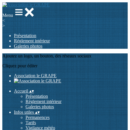
Menu
<
>
Présentation
Règlement intérieur
Galeries photos
Ajoutez un logo, un bouton, des réseaux sociaux
Cliquez pour éditer
Association le GRAPE
Accueil
▴
▾
Présentation
Règlement intérieur
Galeries photos
Infos utiles
▴
▾
Permanences
Tarifs
Vigilance météo