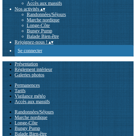
Accès aux massifs
Nos activités
▴
▾
Randonnées/Séjours
Marche nordique
Longe-Côte
Bungy Pump
Balade Bien-être
Rejoignez-nous !
▴
▾
Se connecter
Présentation
Règlement intérieur
Galeries photos
Permanences
Tarifs
Vigilance météo
Accès aux massifs
Randonnées/Séjours
Marche nordique
Longe-Côte
Bungy Pump
Balade Bien-être