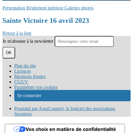
Présentation
Règlement intérieur
Galeries photos
Sainte Victoire 16 avril 2023
Retour à la liste
Je m'abonne à la newsletter
OK
Plan du site
Licences
Mentions légales
CGUV
Paramétrer vos cookies
Se connecter
Propulsé par AssoConnect, le logiciel des associations
Sportives
Vos choix en matière de confidentialité